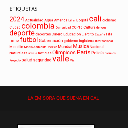
ETIQUETAS
cali
2024
Actualidad
Agua
America
Bogotá
ciclismo
billar
colombia
Cultura
Ciudad
COP16
Comunidad
dengue
deporte
deportes
Dinero
Educación
Ejercito
Fifa
España
futbol
Gobernación
gobierno
Inglaterra
FullFM
internacional
Musica
Mundial
Medellin
Nacional
Medio Ambiente
Mexico
París
Olimpicos
Policía
Naturaleza
noticias
noticia
premios
valle
salud
seguridad
Proyecto
Vía
LA EMISORA QUE
SUENA
EN CALI