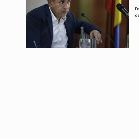
En
de