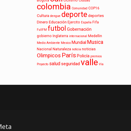
Bogotá
ciclismo
Ciudad
colombia
COP16
Comunidad
deporte
Cultura
deportes
dengue
Dinero
Educación
Ejercito
Fifa
España
futbol
Gobernación
FullFM
gobierno
Inglaterra
Medellin
internacional
Musica
Mundial
Medio Ambiente
Mexico
Naturaleza
noticias
Nacional
noticia
París
Olimpicos
Policía
premios
valle
salud
seguridad
Proyecto
Vía
Meta