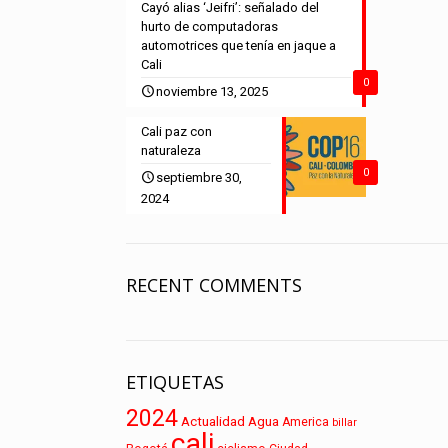
Cayó alias ‘Jeifri’: señalado del
hurto de computadoras
automotrices que tenía en jaque a
Cali
0
noviembre 13, 2025
Cali paz con
naturaleza
0
septiembre 30,
2024
RECENT COMMENTS
ETIQUETAS
2024
Actualidad
Agua
America
billar
cali