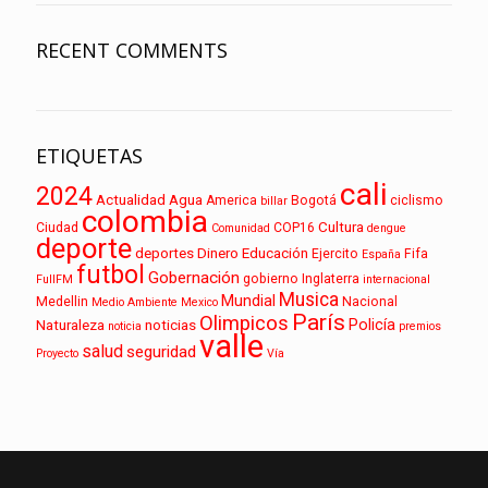
RECENT COMMENTS
ETIQUETAS
cali
2024
Actualidad
Agua
America
Bogotá
ciclismo
billar
colombia
Cultura
Ciudad
COP16
Comunidad
dengue
deporte
deportes
Dinero
Educación
Ejercito
Fifa
España
futbol
Gobernación
gobierno
Inglaterra
FullFM
internacional
Musica
Mundial
Medellin
Nacional
Medio Ambiente
Mexico
París
Olimpicos
Policía
Naturaleza
noticias
noticia
premios
valle
salud
seguridad
Proyecto
Vía