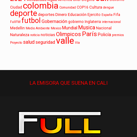
colombia
Cultura
Ciudad
COP16
Comunidad
dengue
deporte
deportes
Dinero
Educación
Ejercito
Fifa
España
futbol
Gobernación
gobierno
Inglaterra
FullFM
internacional
Musica
Mundial
Medellin
Nacional
Medio Ambiente
Mexico
París
Olimpicos
Policía
Naturaleza
noticias
noticia
premios
valle
salud
seguridad
Proyecto
Vía
LA EMISORA QUE
SUENA
EN CALI