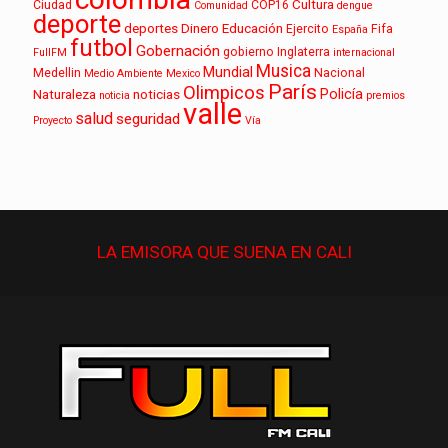
Cultura
Ciudad
COP16
Comunidad
dengue
deporte
deportes
Dinero
Educación
Ejercito
Fifa
España
futbol
Gobernación
gobierno
Inglaterra
FullFM
internacional
Musica
Mundial
Medellin
Nacional
Medio Ambiente
Mexico
París
Olimpicos
Policía
Naturaleza
noticias
noticia
premios
valle
salud
seguridad
Proyecto
Vía
LA EMISORA QUE
SUENA
EN CALI