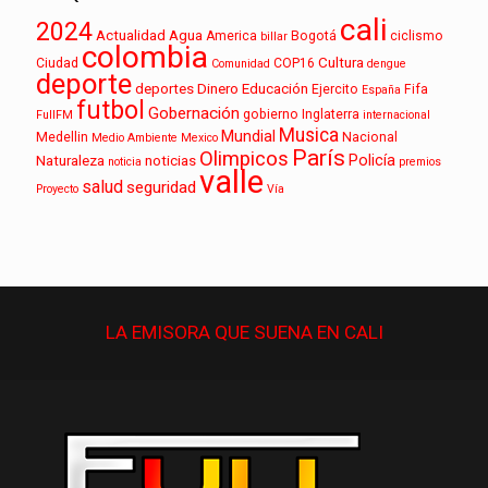
cali
2024
Actualidad
Agua
America
Bogotá
ciclismo
billar
colombia
Cultura
Ciudad
COP16
Comunidad
dengue
deporte
deportes
Dinero
Educación
Ejercito
Fifa
España
futbol
Gobernación
gobierno
Inglaterra
FullFM
internacional
Musica
Mundial
Medellin
Nacional
Medio Ambiente
Mexico
París
Olimpicos
Policía
Naturaleza
noticias
noticia
premios
valle
salud
seguridad
Proyecto
Vía
LA EMISORA QUE
SUENA
EN CALI