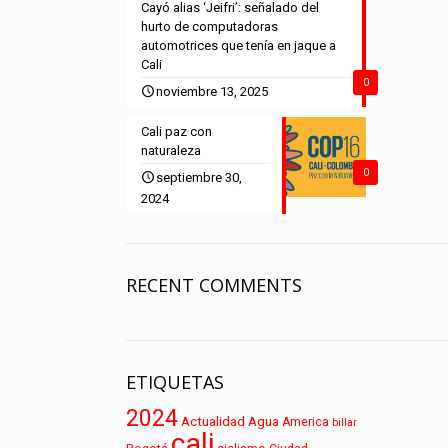
Cayó alias ‘Jeifri’: señalado del
hurto de computadoras
automotrices que tenía en jaque a
Cali
0
noviembre 13, 2025
Cali paz con
naturaleza
0
septiembre 30,
2024
RECENT COMMENTS
ETIQUETAS
2024
Actualidad
Agua
America
billar
cali