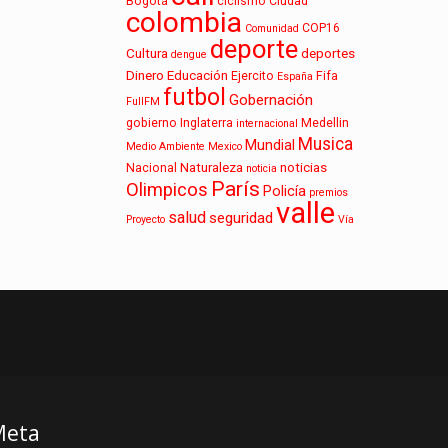
Bogotá
ciclismo
Ciudad
colombia
COP16
Comunidad
deporte
Cultura
deportes
dengue
Dinero
Educación
Ejercito
Fifa
España
futbol
Gobernación
FullFM
gobierno
Inglaterra
Medellin
internacional
Musica
Mundial
Medio Ambiente
Mexico
Naturaleza
noticias
Nacional
noticia
París
Olimpicos
Policía
premios
valle
salud
seguridad
Proyecto
Vía
Meta