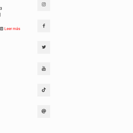
13
]
Leer más