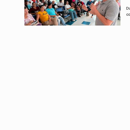
Du
co