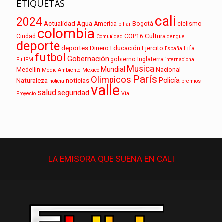
ETIQUETAS
cali
2024
Actualidad
Agua
America
Bogotá
ciclismo
billar
colombia
Cultura
Ciudad
COP16
Comunidad
dengue
deporte
deportes
Dinero
Educación
Ejercito
Fifa
España
futbol
Gobernación
gobierno
Inglaterra
FullFM
internacional
Musica
Mundial
Medellin
Nacional
Medio Ambiente
Mexico
París
Olimpicos
Policía
Naturaleza
noticias
noticia
premios
valle
salud
seguridad
Proyecto
Vía
LA EMISORA QUE
SUENA
EN CALI