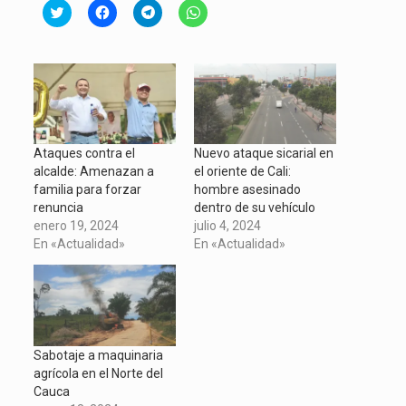
Click
Haz
Haz
Haz
to
clic
clic
clic
share
para
para
para
on
compartir
compartir
compartir
Twitter
en
en
en
(Se
Facebook
Telegram
WhatsApp
abre
(Se
(Se
(Se
en
abre
abre
abre
una
en
en
en
ventana
una
una
una
nueva)
ventana
ventana
ventana
nueva)
nueva)
nueva)
Ataques contra el
Nuevo ataque sicarial en
alcalde: Amenazan a
el oriente de Cali:
familia para forzar
hombre asesinado
renuncia
dentro de su vehículo
enero 19, 2024
julio 4, 2024
En «Actualidad»
En «Actualidad»
Sabotaje a maquinaria
agrícola en el Norte del
Cauca