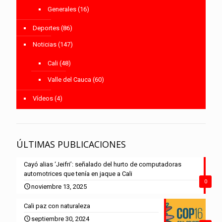
Generales
(16)
Deportes
(86)
Noticias
(147)
Cali
(48)
Valle del Cauca
(60)
Vídeos
(4)
ÚLTIMAS PUBLICACIONES
Cayó alias ‘Jeifri’: señalado del hurto de computadoras
automotrices que tenía en jaque a Cali
0
noviembre 13, 2025
Cali paz con naturaleza
septiembre 30, 2024