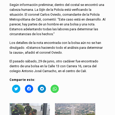
Según información preliminar, dentro del costal se encontró una
cabeza humana. La Sijín de la Policía está verificando la
situación. El coronel Carlos Oviedo, comandante de la Policía
Metropolitana de Cali, comentó: “Este caso está en desarrollo. Al
parecer, hay partes de un hombre en una bolsa y una nota.
Estamos adelantando todas las labores para determinar las
circunstancias de los hechos.”
Los detalles de la nota encontrada con la bolsa aún no se han
divulgado. «Estamos haciendo todo el análisis para determinar
la causa», añadió el coronel Oviedo.
El pasado sábado, 29 de junio, otro cadáver fue encontrado
dentro de una bolsa en la Calle 13 con Carrera 16, cerca del
colegio Antonio José Camacho, en el centro de Cali.
Comparte esto:
Click
Haz
Haz
Haz
to
clic
clic
clic
share
para
para
para
on
compartir
compartir
compartir
Twitter
en
en
en
(Se
Facebook
Telegram
WhatsApp
abre
(Se
(Se
(Se
en
abre
abre
abre
una
en
en
en