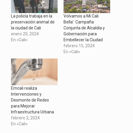
ventana
una
una
una
nueva)
ventana
ventana
ventana
nueva)
nueva)
nueva)
La policía trabaja en la
Volvamos a Mi Cali
preservación animal de
Bella’: Campaña
la ciudad de Cali
Conjunta de Alcaldía y
enero 20, 2024
Gobernación para
En «Cali»
Embellecer la Ciudad
febrero 15, 2024
En «Cali»
Emcali realiza
Intervenciones y
Desmonte de Redes
para Mejorar
Infraestructura Urbana
febrero 2, 2024
En «Cali»