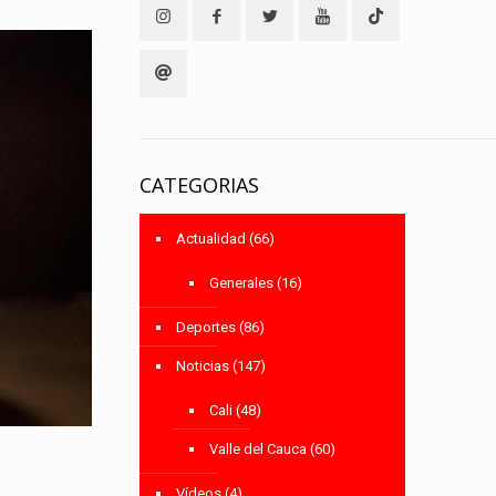
CATEGORIAS
Actualidad
(66)
Generales
(16)
Deportes
(86)
Noticias
(147)
Cali
(48)
Valle del Cauca
(60)
Vídeos
(4)