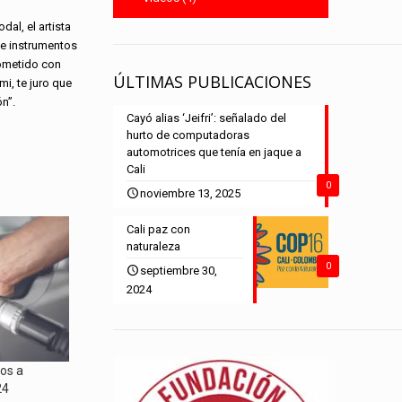
al, el artista
 e instrumentos
rometido con
ÚLTIMAS PUBLICACIONES
mi, te juro que
n”.
Cayó alias ‘Jeifri’: señalado del
hurto de computadoras
automotrices que tenía en jaque a
Cali
0
noviembre 13, 2025
Cali paz con
naturaleza
0
septiembre 30,
2024
os a
24