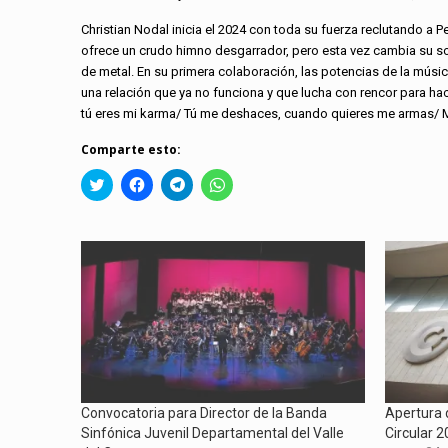
Christian Nodal inicia el 2024 con toda su fuerza reclutando a P
ofrece un crudo himno desgarrador, pero esta vez cambia su so
de metal. En su primera colaboración, las potencias de la mús
una relación que ya no funciona y que lucha con rencor para hace
tú eres mi karma/ Tú me deshaces, cuando quieres me armas/ Me 
Comparte esto:
Click
Haz
Haz
Haz
to
clic
clic
clic
share
para
para
para
on
compartir
compartir
compartir
Twitter
en
en
en
(Se
Facebook
Telegram
WhatsApp
abre
(Se
(Se
(Se
en
abre
abre
abre
una
en
en
en
ventana
una
una
una
nueva)
ventana
ventana
ventana
nueva)
nueva)
nueva)
Convocatoria para Director de la Banda
Apertura 
Sinfónica Juvenil Departamental del Valle
Circular 