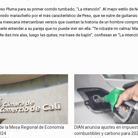
eso Pluma para su primer corrido tumbado, “La intención”. Al mejor estilo de Nod
nido mariacheño por el más característico de Peso, que se nutre de guitarras
ica mexicana intercambian versos que cuentan la historia de un hombre comp
rle entender a su pareja que no puede vivir sin ella. “Te robaste mi calma/ Ma
das mis alas, luego las quitas, me traes de bajón”, confiesan en “La intenció
de la Mesa Regional de Economía
DIAN anuncia ajustes en impuest
2024
combustibles y carbono para 20