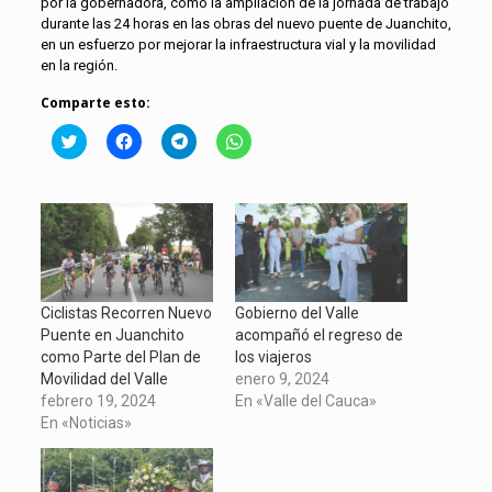
por la gobernadora, como la ampliación de la jornada de trabajo
durante las 24 horas en las obras del nuevo puente de Juanchito,
en un esfuerzo por mejorar la infraestructura vial y la movilidad
en la región.
Comparte esto:
Click
Haz
Haz
Haz
to
clic
clic
clic
share
para
para
para
on
compartir
compartir
compartir
Twitter
en
en
en
(Se
Facebook
Telegram
WhatsApp
abre
(Se
(Se
(Se
en
abre
abre
abre
una
en
en
en
ventana
una
una
una
nueva)
ventana
ventana
ventana
nueva)
nueva)
nueva)
Ciclistas Recorren Nuevo
Gobierno del Valle
Puente en Juanchito
acompañó el regreso de
como Parte del Plan de
los viajeros
Movilidad del Valle
enero 9, 2024
febrero 19, 2024
En «Valle del Cauca»
En «Noticias»