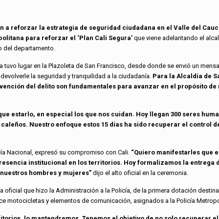
on a reforzar la estrategia de seguridad ciudadana en el Valle del Cauca
olitana para reforzar el ‘Plan Cali Segura’
que viene adelantando el alca
to del departamento.
a tuvo lugar en la Plazoleta de San Francisco, desde donde se envió un mensa
evolverle la seguridad y tranquilidad a la ciudadanía.
Para la Alcaldía de S
revención del delito son fundamentales para avanzar en el propósito de r
que estarlo, en especial los que nos cuidan. Hoy llegan 300 seres huma
 caleños. Nuestro enfoque estos 15 días ha sido recuperar el control d
licía Nacional, expresó su compromiso con Cali.
“Quiero manifestarles que 
resencia institucional en los territorios. Hoy formalizamos la entrega 
ra nuestros hombres y mujeres”
dijo el alto oficial en la ceremonia.
ga oficial que hizo la Administración a la Policía, de la primera dotación destin
ce motocicletas y elementos de comunicación, asignados a la Policía Metropol
torios, lo mantendremos. Tenemos el objetivo de no solo recuperar el 