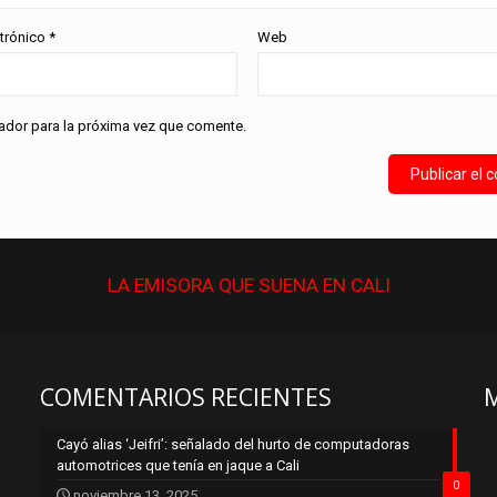
ctrónico
*
Web
ador para la próxima vez que comente.
LA EMISORA QUE
SUENA
EN CALI
COMENTARIOS RECIENTES
Cayó alias ‘Jeifri’: señalado del hurto de computadoras
automotrices que tenía en jaque a Cali
0
noviembre 13, 2025