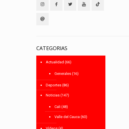
CATEGORIAS
Actualidad
(66)
Generales
(16)
Deportes
(86)
Noticias
(147)
Cali
(48)
Valle del Cauca
(60)
Vídeos
(4)