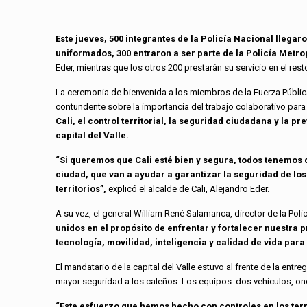
Este jueves, 500 integrantes de la Policía Nacional llegar
uniformados, 300 entraron a ser parte de la Policía Metrop
Eder, mientras que los otros 200 prestarán su servicio en el res
La ceremonia de bienvenida a los miembros de la Fuerza Públic
contundente sobre la importancia del trabajo colaborativo para d
Cali, el control territorial, la seguridad ciudadana y la p
capital del Valle.
“Si queremos que Cali esté bien y segura, todos tenemos 
ciudad, que van a ayudar a garantizar la seguridad de los
territorios”,
explicó el alcalde de Cali, Alejandro Eder.
A su vez, el general William René Salamanca, director de la Po
unidos en el propósito de enfrentar y fortalecer nuestra p
tecnología, movilidad, inteligencia y calidad de vida pa
El mandatario de la capital del Valle estuvo al frente de la entre
mayor seguridad a los caleños. Los equipos: dos vehículos, on
“Este esfuerzo que hemos hecho con controles en los terri