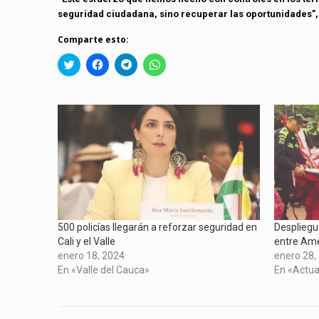
seguridad ciudadana, sino recuperar las oportunidades”,
Comparte esto:
Click
Haz
Haz
Haz
to
clic
clic
clic
share
para
para
para
on
compartir
compartir
compartir
Twitter
en
en
en
(Se
Facebook
Telegram
WhatsApp
abre
(Se
(Se
(Se
en
abre
abre
abre
una
en
en
en
ventana
una
una
una
nueva)
ventana
ventana
ventana
nueva)
nueva)
nueva)
500 policías llegarán a reforzar seguridad en
Despliegu
Cali y el Valle
entre Amé
enero 18, 2024
enero 28,
En «Valle del Cauca»
En «Actua