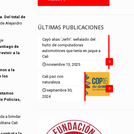
. Del total de
lde Alejandro
ÚLTIMAS PUBLICACIONES
Cayó alias ‘Jeifri’: señalado del
je
hurto de computadoras
antiago de
automotrices que tenía en jaque a
evivir a la
Cali
0
noviembre 13, 2025
nos a la
e los
Cali paz con
naturaleza
0
septiembre 30,
estamos
2024
de Policías,
ada a brindar
itana Cali.
control y la