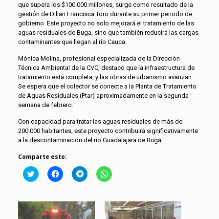
que supera los $100.000 millones, surge como resultado de la
gestión de Dilian Francisca Toro durante su primer periodo de
gobierno. Este proyecto no solo mejorará el tratamiento de las
aguas residuales de Buga, sino que también reducirá las cargas
contaminantes que llegan al río Cauca.
Mónica Molina, profesional especializada de la Dirección
Técnica Ambiental de la CVC, destacó que la infraestructura de
tratamiento está completa, y las obras de urbanismo avanzan.
Se espera que el colector se conecte a la Planta de Tratamiento
de Aguas Residuales (Ptar) aproximadamente en la segunda
semana de febrero.
Con capacidad para tratar las aguas residuales de más de
200.000 habitantes, este proyecto contribuirá significativamente
a la descontaminación del río Guadalajara de Buga.
Comparte esto:
Click
Haz
Haz
Haz
to
clic
clic
clic
share
para
para
para
on
compartir
compartir
compartir
Twitter
en
en
en
(Se
Facebook
Telegram
WhatsApp
abre
(Se
(Se
(Se
en
abre
abre
abre