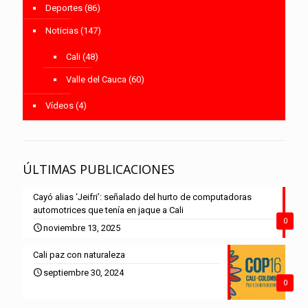
Deportes
(86)
Noticias
(147)
Cali
(48)
Valle del Cauca
(60)
Vídeos
(4)
ÚLTIMAS PUBLICACIONES
Cayó alias ‘Jeifri’: señalado del hurto de computadoras
automotrices que tenía en jaque a Cali
0
noviembre 13, 2025
Cali paz con naturaleza
septiembre 30, 2024
0