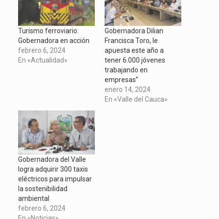
una
en
en
en
ventana
una
una
una
nueva)
ventana
ventana
ventana
nueva)
nueva)
nueva)
Turismo ferroviario:
Gobernadora Dilian
Gobernadora en acción
Francisca Toro, le
febrero 6, 2024
apuesta este año a
En «Actualidad»
tener 6.000 jóvenes
trabajando en
empresas”
enero 14, 2024
En «Valle del Cauca»
Gobernadora del Valle
logra adquirir 300 taxis
eléctricos para impulsar
la sostenibilidad
ambiental
febrero 6, 2024
En «Noticias»