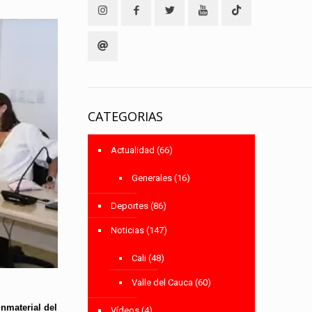
CATEGORIAS
Actualidad
(66)
Generales
(16)
Deportes
(86)
Noticias
(147)
Cali
(48)
Valle del Cauca
(60)
inmaterial del
Vídeos
(4)