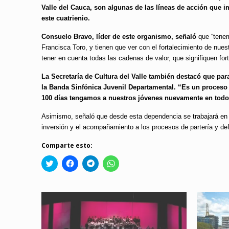
Valle del Cauca, son algunas de las líneas de acción que i
este cuatrienio.
Consuelo Bravo, líder de este organismo, señaló
que “tenem
Francisca Toro, y tienen que ver con el fortalecimiento de nuestr
tener en cuenta todas las cadenas de valor, que signifiquen fo
La Secretaría de Cultura del Valle también destacó que par
la Banda Sinfónica Juvenil Departamental. “Es un proceso
100 días tengamos a nuestros jóvenes nuevamente en todo e
Asimismo, señaló que desde esta dependencia se trabajará en el
inversión y el acompañamiento a los procesos de partería y def
Comparte esto:
Click
Haz
Haz
Haz
to
clic
clic
clic
share
para
para
para
on
compartir
compartir
compartir
Twitter
en
en
en
(Se
Facebook
Telegram
WhatsApp
abre
(Se
(Se
(Se
en
abre
abre
abre
una
en
en
en
ventana
una
una
una
nueva)
ventana
ventana
ventana