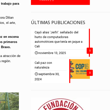
 trabajo para
ora Dilian
ÚLTIMAS PUBLICACIONES
os, el arte,
Cayó alias ‘Jeifri’: señalado del
vez en escena
hurto de computadoras
automotrices que tenía en jaque a
os primeros
Cali
 Bravo.
0
noviembre 13, 2025
la atracción de
 región.
Cali paz con
naturaleza
0
septiembre 30,
2024