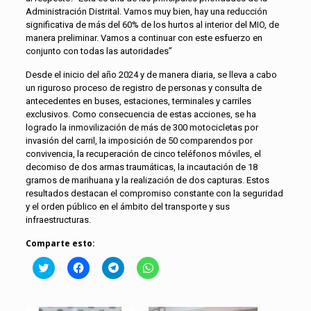
Administración Distrital. Vamos muy bien, hay una reducción
significativa de más del 60% de los hurtos al interior del MIO, de
manera preliminar. Vamos a continuar con este esfuerzo en
conjunto con todas las autoridades”
Desde el inicio del año 2024 y de manera diaria, se lleva a cabo
un riguroso proceso de registro de personas y consulta de
antecedentes en buses, estaciones, terminales y carriles
exclusivos. Como consecuencia de estas acciones, se ha
logrado la inmovilización de más de 300 motocicletas por
invasión del carril, la imposición de 50 comparendos por
convivencia, la recuperación de cinco teléfonos móviles, el
decomiso de dos armas traumáticas, la incautación de 18
gramos de marihuana y la realización de dos capturas. Estos
resultados destacan el compromiso constante con la seguridad
y el orden público en el ámbito del transporte y sus
infraestructuras.
Comparte esto:
Click
Haz
Haz
Haz
to
clic
clic
clic
share
para
para
para
on
compartir
compartir
compartir
Twitter
en
en
en
(Se
Facebook
Telegram
WhatsApp