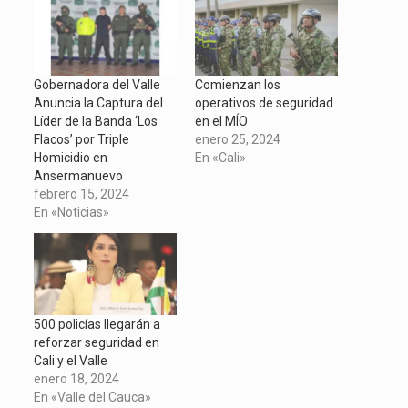
abre
(Se
(Se
(Se
en
abre
abre
abre
una
en
en
en
ventana
una
una
una
nueva)
ventana
ventana
ventana
nueva)
nueva)
nueva)
Gobernadora del Valle
Comienzan los
Anuncia la Captura del
operativos de seguridad
Líder de la Banda ‘Los
en el MÍO
Flacos’ por Triple
enero 25, 2024
Homicidio en
En «Cali»
Ansermanuevo
febrero 15, 2024
En «Noticias»
500 policías llegarán a
reforzar seguridad en
Cali y el Valle
enero 18, 2024
En «Valle del Cauca»