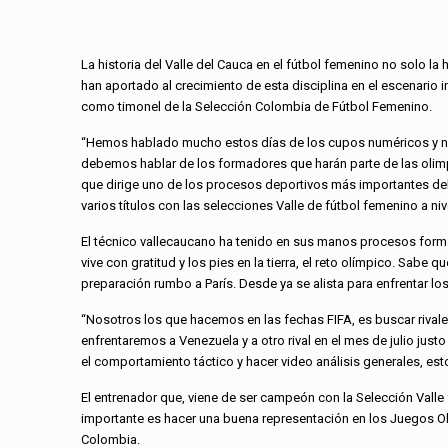
La historia del Valle del Cauca en el fútbol femenino no solo la
han aportado al crecimiento de esta disciplina en el escenario 
como timonel de la Selección Colombia de Fútbol Femenino.
“Hemos hablado mucho estos días de los cupos numéricos y nom
debemos hablar de los formadores que harán parte de las olim
que dirige uno de los procesos deportivos más importantes del 
varios títulos con las selecciones Valle de fútbol femenino a ni
El técnico vallecaucano ha tenido en sus manos procesos format
vive con gratitud y los pies en la tierra, el reto olímpico. Sabe
preparación rumbo a París. Desde ya se alista para enfrentar lo
“Nosotros los que hacemos en las fechas FIFA, es buscar rival
enfrentaremos a Venezuela y a otro rival en el mes de julio justo
el comportamiento táctico y hacer video análisis generales, est
El entrenador que, viene de ser campeón con la Selección Vall
importante es hacer una buena representación en los Juegos Ol
Colombia.