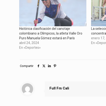
ventana
una
una
una
nueva)
ventana
ventana
ventana
nueva)
nueva)
nueva)
Histórica clasificación del canotaje
La selecci
colombiano a Olímpicos, la atleta Valle Oro
concentra
Puro Manuela Gómez estará en París
enero 17,
abril 24, 2024
En «Depo
En «Deportes»
Compartir
Full Fm Cali