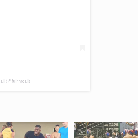
li (@fullfmcali)