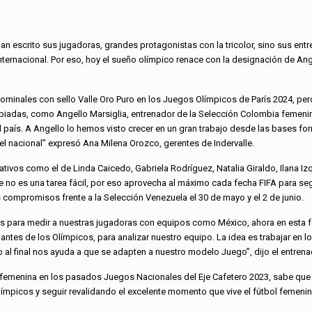
 han escrito sus jugadoras, grandes protagonistas con la tricolor, sino sus en
internacional. Por eso, hoy el sueño olímpico renace con la designación de Ang
inales con sello Valle Oro Puro en los Juegos Olímpicos de París 2024, pe
piadas, como Angello Marsiglia, entrenador de la Selección Colombia femenin
país. A Angello lo hemos visto crecer en un gran trabajo desde las bases fo
vel nacional” expresó Ana Milena Orozco, gerentes de Indervalle.
ivos como el de Linda Caicedo, Gabriela Rodríguez, Natalia Giraldo, Ilana Izq
 que no es una tarea fácil, por eso aprovecha al máximo cada fecha FIFA para seg
s compromisos frente a la Selección Venezuela el 30 de mayo y el 2 de junio.
es para medir a nuestras jugadoras con equipos como México, ahora en esta 
 antes de los Olímpicos, para analizar nuestro equipo. La idea es trabajar en l
o al final nos ayuda a que se adapten a nuestro modelo Juego”, dijo el entrena
e femenina en los pasados Juegos Nacionales del Eje Cafetero 2023, sabe que 
ímpicos y seguir revalidando el excelente momento que vive el fútbol femeni