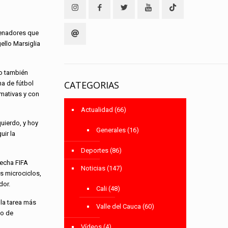
trenadores que
ello Marsiglia
ro también
CATEGORIAS
a de fútbol
rmativas y con
Actualidad
(66)
uierdo, y hoy
Generales
(16)
uir la
Deportes
(86)
fecha FIFA
Noticias
(147)
os microciclos,
dor.
Cali
(48)
la tarea más
Valle del Cauca
(60)
no de
Vídeos
(4)