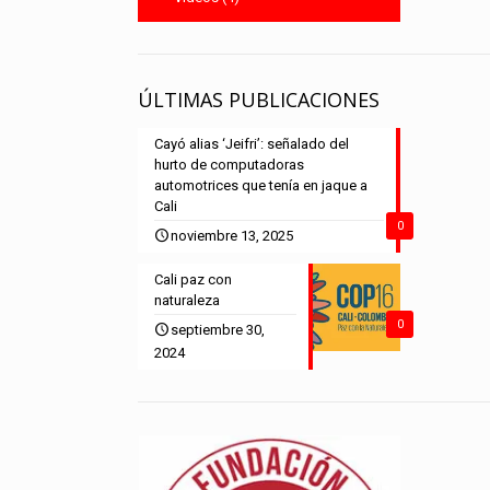
ÚLTIMAS PUBLICACIONES
Cayó alias ‘Jeifri’: señalado del
hurto de computadoras
automotrices que tenía en jaque a
Cali
0
noviembre 13, 2025
Cali paz con
naturaleza
0
septiembre 30,
2024