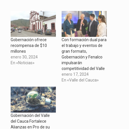
share
para
para
para
on
compartir
compartir
compartir
Twitter
en
en
en
(Se
Facebook
Telegram
WhatsApp
abre
(Se
(Se
(Se
en
abre
abre
abre
una
en
en
en
ventana
una
una
una
nueva)
ventana
ventana
ventana
nueva)
nueva)
nueva)
Gobernación ofrece
Con formación dual para
recompensa de $10
el trabajo y eventos de
millones
gran formato,
enero 30, 2024
Gobernación y Fenalco
En «Noticias»
impulsarán
competitividad del Valle
enero 17, 2024
En «Valle del Cauca»
Gobernación del Valle
del Cauca Fortalece
Alianzas en Pro de su