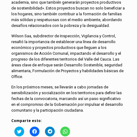
academia, sino que también generarán proyectos productivos
de sostenibilidad». Estos proyectos buscan no solo beneficiar a
los hogares, sino también contribuir a la formación de familias
más sólidas y respetuosas con el medio ambiente, abordando
desafíos relacionados con la pobreza y la desigualdad.
Wilson Saa, subdirector de Inspección, Vigilancia y Control,
resaltó la importancia de establecer una línea de desarrollo
económico y proyectos productivos que lleguen a los
organismos de Acción Comunal, impactando el desarrollo y el
progreso de los diferentes territorios del Valle del Cauca. Las
áreas clave de enfoque serán Desarrollo Sostenible, seguridad
alimentaria, Formulación de Proyectos y habilidades básicas de
Office.
En los próximos meses, se llevarán a cabo jornadas de
sensibilización y socialización en los territorios para definir las
fechas de la convocatoria, marcando así un paso significativo
en el compromiso de la Gobernación por impulsar el desarrollo
comunitario y la participación ciudadana.
Comparte esto:
Click
Haz
Haz
Haz
to
clic
clic
clic