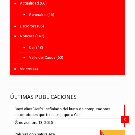
Actualidad
(66)
Generales
(16)
Deportes
(86)
Noticias
(147)
Cali
(48)
Valle del Cauca
(60)
Vídeos
(4)
ÚLTIMAS PUBLICACIONES
Cayó alias ‘Jeifri’: señalado del hurto de computadoras
automotrices que tenía en jaque a Cali
0
noviembre 13, 2025
Cali paz con naturaleza