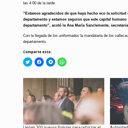
las 4:00 de la tarde.
“Estamos agradecidos de que haya hecho eco la solicitud d
departamento y estamos seguros que este capital humano no
departamento”, acotó la Ana María Sanclemente, secretari
Con la llegada de los uniformados la mandataria de los vallecauca
departamento.
Comparte esto:
Click
Haz
Haz
Haz
to
clic
clic
clic
share
para
para
para
on
compartir
compartir
compartir
Twitter
en
en
en
(Se
Facebook
Telegram
WhatsApp
abre
(Se
(Se
(Se
en
abre
abre
abre
una
en
en
en
ventana
una
una
una
nueva)
ventana
ventana
ventana
nueva)
nueva)
nueva)
Llegan 300 nuevos Policías para reforzar el
Autoridade