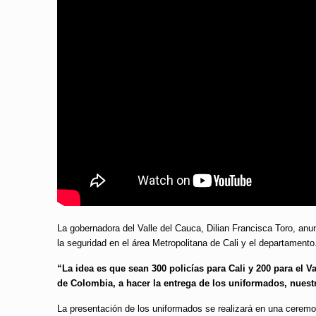
La gobernadora del Valle del Cauca, Dilian Francisca Toro, anunc
la seguridad en el área Metropolitana de Cali y el departamento
“La idea es que sean 300 policías para Cali y 200 para el V
de Colombia, a hacer la entrega de los uniformados, nuest
La presentación de los uniformados se realizará en una ceremon