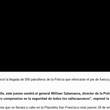
ió la llegada de 500 patrulleros de la Policía que reforzarán el pie de fuerza 
.
alle, este jueves vendrá el general William Salamanca, director de la Pol
ro compromiso es la seguridad de todos los vallecaucanos”, expresó la
ia que se llevará a cabo en la Plazoleta San Francisco este jueves 18 de ene