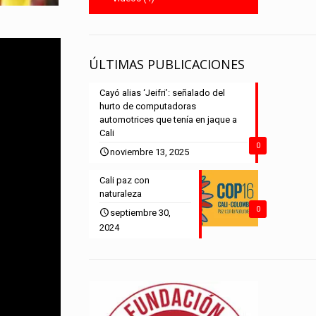
ÚLTIMAS PUBLICACIONES
Cayó alias ‘Jeifri’: señalado del
hurto de computadoras
automotrices que tenía en jaque a
Cali
0
noviembre 13, 2025
Cali paz con
naturaleza
0
septiembre 30,
2024