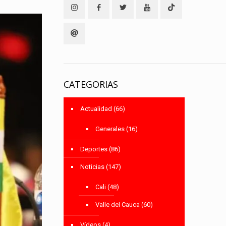
CATEGORIAS
Actualidad
(66)
Generales
(16)
Deportes
(86)
Noticias
(147)
Cali
(48)
Valle del Cauca
(60)
Vídeos
(4)